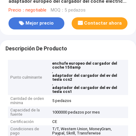
adaptador europeo del cargador del coche eléctrico
CCS2 para la carga rápida de DC
Precio：negotiable
MOQ：5 pedazos
Mejor precio
Contactar ahora
Descripción De Producto
enchufe europeo del cargador del
coche 150amp
,
adaptador del cargador del ev del
Punto culminante
tesla ccs2
,
adaptador del cargador del ev del
tesla ccs1
Cantidad de orden
5 pedazos
mínima
Capacidad de la
1000000 pedazos por mes
fuente
Certificación
CE
Condiciones de
T/T, Western Union, MoneyGram,
pago
Paypal, Skrill, Transferwise