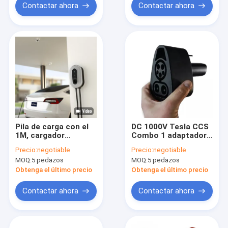
cargador
Contactar ahora
Contactar ahora
Pila de carga con el
DC 1000V Tesla CCS
1M, cargador
Combo 1 adaptador
ajustable actual
Norteamérica, 400A
Precio:
negotiable
Precio:
negotiable
cableado del Type2
CCS Combo 1 a
MOQ:
5 pedazos
MOQ:
5 pedazos
EV de Wallbox del
conector de
vehículo eléctrico 8-
cargador TPC EV
Obtenga el último precio
Obtenga el último precio
16A
Contactar ahora
Contactar ahora