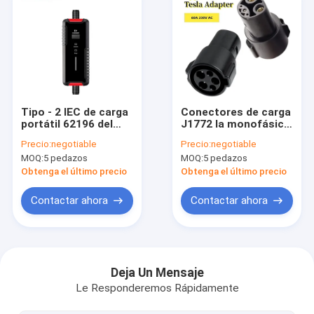
Tipo - 2 IEC de carga
Conectores de carga
portátil 62196 del
J1772 la monofásico
cargador del coche
60A EV de la CA a los
Precio:
negotiable
Precio:
negotiable
eléctrico de la CA de
adaptadores de
MOQ:
5 pedazos
MOQ:
5 pedazos
la pila 16A Smart de
Tesla para los
EV
cargadores de los
Obtenga el último precio
Obtenga el último precio
vehículos eléctricos
Contactar ahora
Contactar ahora
Hogar
Productos
Deja Un Mensaje
Le Responderemos Rápidamente
Vídeos