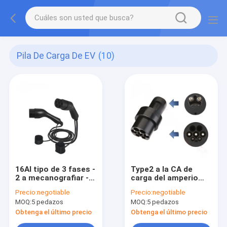
Pila De Carga De EV
(10)
16Al tipo de 3 fases -
Type2 a la CA de
2 a mecanografiar -
carga del amperio
pila de carga de 2 EV
250V del adaptador
Precio:
negotiable
Precio:
negotiable
telegrafían los 11
80 de Tesla para la
MOQ:
5 pedazos
MOQ:
5 pedazos
kilovatios portátiles
protección del
del coche eléctrico
cargador IP55 del
Obtenga el último precio
Obtenga el último precio
del cable del
vehículo eléctrico