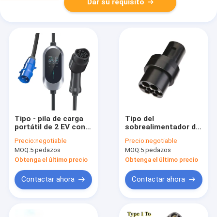
Dar su requisito
Tipo - pila de carga
Tipo del
portátil de 2 EV con
sobrealimentador de
ECO azul 16A 1
TESLA - CA 19kwh de
Precio:
negotiable
Precio:
negotiable
enchufe de la fase
2 adaptadores para
MOQ:
5 pedazos
MOQ:
5 pedazos
el Tesla Model S 3 X
Y
Obtenga el último precio
Obtenga el último precio
Contactar ahora
Contactar ahora