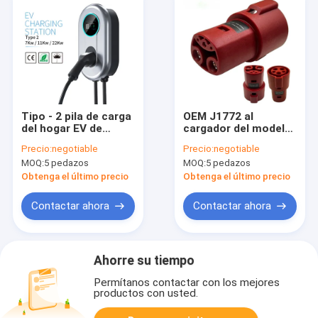
Tipo - 2 pila de carga
OEM J1772 al
del hogar EV de
cargador del modelo
Wallbox para el
S3XY del adaptador
Precio:
negotiable
Precio:
negotiable
coche eléctrico 32A
de Tesla que carga el
MOQ:
5 pedazos
MOQ:
5 pedazos
7.36KW 1 fase con el
adaptador universal
LCD
60A 250V
Obtenga el último precio
Obtenga el último precio
Contactar ahora
Contactar ahora
Ahorre su tiempo
Permítanos contactar con los mejores
productos con usted.