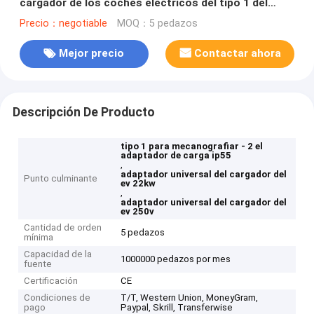
cargador de los coches eléctricos del tipo 1 del
adaptador del cargador de EV
Precio：negotiable
MOQ：5 pedazos
Mejor precio
Contactar ahora
Descripción De Producto
tipo 1 para mecanografiar - 2 el
adaptador de carga ip55
,
adaptador universal del cargador del
Punto culminante
ev 22kw
,
adaptador universal del cargador del
ev 250v
Cantidad de orden
5 pedazos
mínima
Capacidad de la
1000000 pedazos por mes
fuente
Certificación
CE
Condiciones de
T/T, Western Union, MoneyGram,
pago
Paypal, Skrill, Transferwise