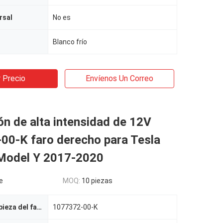
rsal
No es
Blanco frío
 Precio
Envíenos Un Correo
ón de alta intensidad de 12V
00-K faro derecho para Tesla
Model Y 2017-2020
e
MOQ:
10 piezas
Número de la pieza del fabricante
1077372-00-K