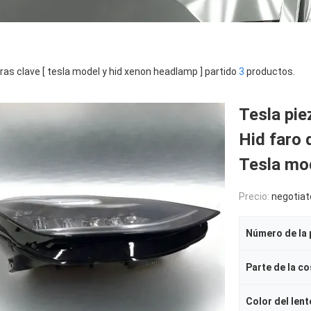
ras clave [ tesla model y hid xenon headlamp ] partido
3
productos.
Tesla pi
Hid faro 
Tesla mo
Precio:
negotiat
Parte de la c
Color del lent