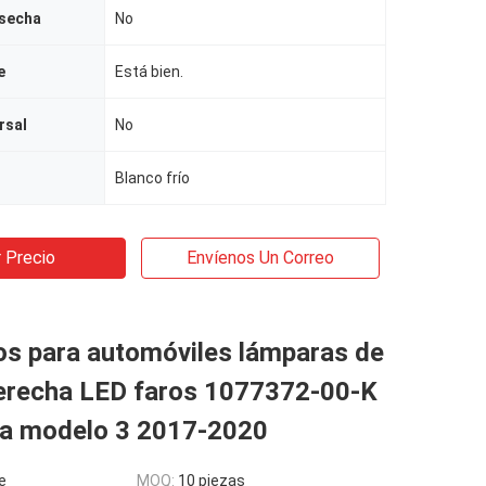
osecha
No
e
Está bien.
rsal
No
Blanco frío
 Precio
Envíenos Un Correo
os para automóviles lámparas de
erecha LED faros 1077372-00-K
la modelo 3 2017-2020
e
MOQ:
10 piezas