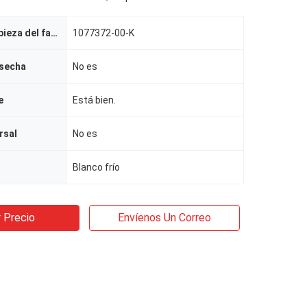
Número de la pieza del fabricante
1077372-00-K
osecha
No es
e
Está bien.
rsal
No es
Blanco frío
 Precio
Envíenos Un Correo