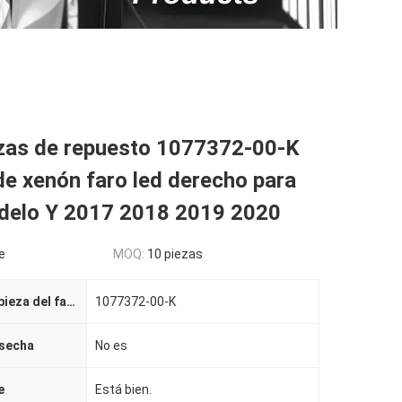
ezas de repuesto 1077372-00-K
de xenón faro led derecho para
delo Y 2017 2018 2019 2020
e
MOQ:
10 piezas
Número de la pieza del fabricante
1077372-00-K
osecha
No es
e
Está bien.