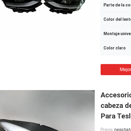
Parte de la c
Color del lent
Montaje unive
Color claro
Mejor
Accesori
cabeza d
Para Tes
Precio:
negotiat