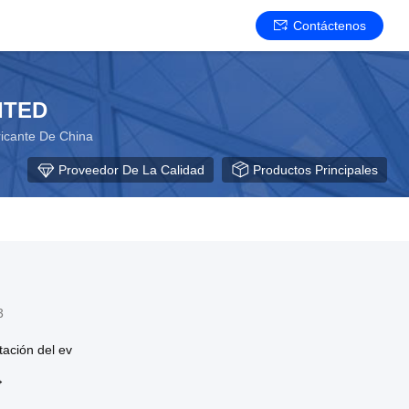
Contáctenos
ITED
ricante De China
Proveedor De La Calidad
Productos Principales
3
tación del ev
→