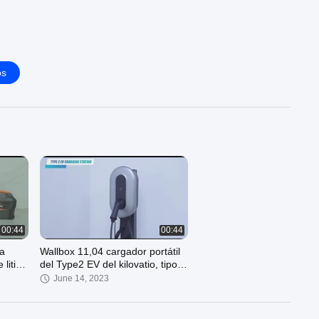
os
00:44
00:44
va
Wallbox 11,04 cargador portátil
litio
del Type2 EV del kilovatio, tipo -
 del
2 16A estación de carga del
June 14, 2023
coche eléctrico de Wallbox de 3
fases