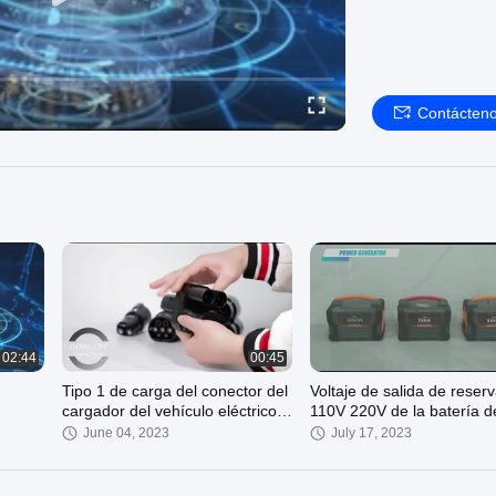
Contácten
02:44
00:45
Tipo 1 de carga del conector del
Voltaje de salida de reser
cargador del vehículo eléctrico
110V 220V de la batería de 
del adaptador 32A 22KW de EV
de Portable Power Station
June 04, 2023
July 17, 2023
al adaptador de carga del Type2
regulador solar de MPPT
EV