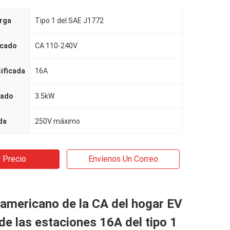
arga
Tipo 1 del SAE J1772
icado
CA 110-240V
sificada
16A
cado
3.5kW
da
250V máximo
 Precio
Envíenos Un Correo
americano de la CA del hogar EV
de las estaciones 16A del tipo 1