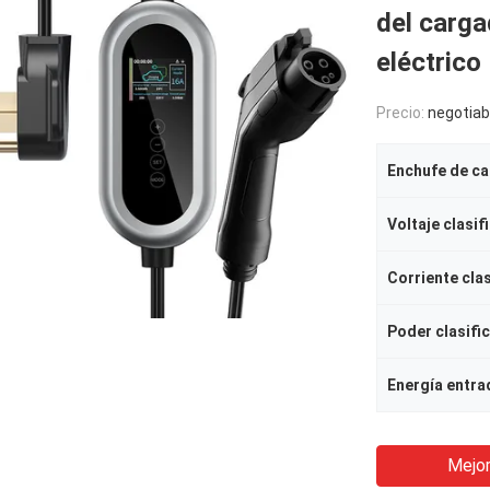
del carga
eléctrico
Precio:
negotiab
Enchufe de c
Voltaje clasif
Corriente cla
Poder clasifi
Energía entra
Mejor