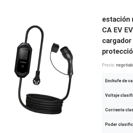
estación 
CA EV EV 
cargador 
protecció
Precio:
negotiab
Enchufe de c
Voltaje clasif
Corriente cla
Poder clasifi