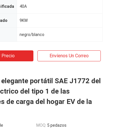
sificada
40A
cado
9KW
negro/blanco
 Precio
Envíenos Un Correo
elegante portátil SAE J1772 del
ctrico del tipo 1 de las
s de carga del hogar EV de la
le
MOQ:
5 pedazos