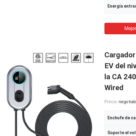
Energía entra
Mejor
Cargador 
EV del ni
la CA 24
Wired
Precio:
negotiab
Enchufe de c
Soporte el vol