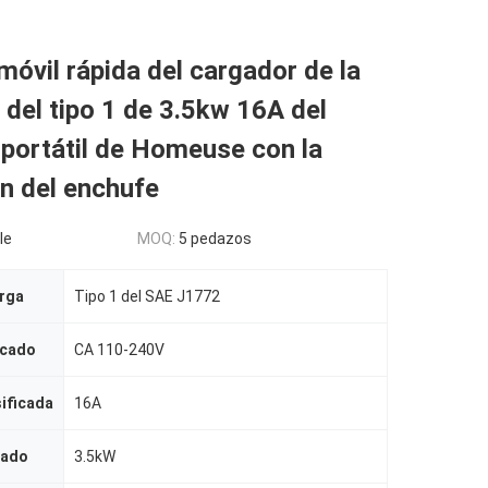
móvil rápida del cargador de la
del tipo 1 de 3.5kw 16A del
portátil de Homeuse con la
n del enchufe
le
MOQ:
5 pedazos
arga
Tipo 1 del SAE J1772
icado
CA 110-240V
sificada
16A
cado
3.5kW