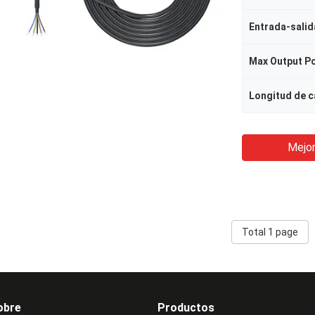
Entrada-salid
Max Output P
Longitud de c
Mejor
Total 1 page
obre
Productos