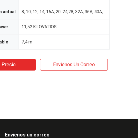
a actual
8, 10, 12, 14, 16A, 20, 24,28, 32A, 36A, 40A, 44A, 48Aadjustable
ower
11,52 KILOVATIOS
able
7,4 m
 Precio
Envíenos Un Correo
Envíenos un correo