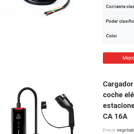
Corriente cla
Poder clasifi
Color
Mejor
Cargador 
coche elé
estacione
CA 16A
Precio:
negotiab