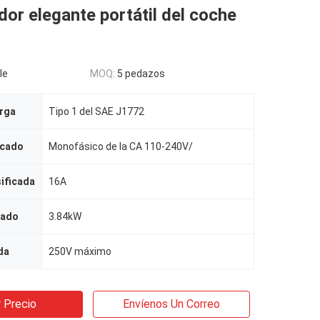
dor elegante portátil del coche
le
MOQ:
5 pedazos
arga
Tipo 1 del SAE J1772
icado
Monofásico de la CA 110-240V/
sificada
16A
cado
3.84kW
da
250V máximo
 Precio
Envíenos Un Correo