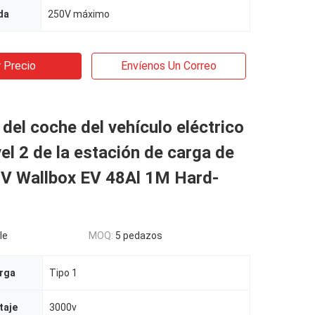
da
250V máximo
 Precio
Envíenos Un Correo
del coche del vehículo eléctrico
vel 2 de la estación de carga de
0V Wallbox EV 48Al 1M Hard-
le
MOQ:
5 pedazos
arga
Tipo 1
taje
3000v