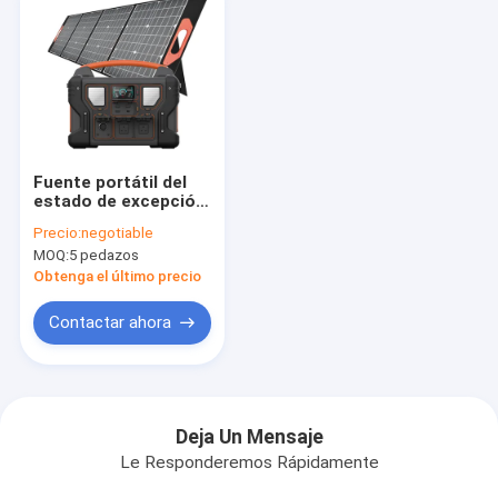
Fuente portátil del
estado de excepción
de la central
Precio:
negotiable
eléctrica del
MOQ:
5 pedazos
generador
300/500/700/1000W
Obtenga el último precio
Solor con el LCD
Contactar ahora
Deja Un Mensaje
Le Responderemos Rápidamente