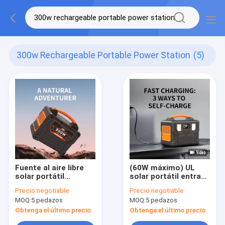
300w Rechargeable Portable Power Station
(5)
Fuente al aire libre
(60W máximo) UL
solar portátil
solar portátil entrada
recargable del
de carga solar Li-Ion
Precio:
negotiable
Precio:
negotiable
estado de excepción
Battery Supply 300W
MOQ:
5 pedazos
MOQ:
5 pedazos
de la central
del generador de la
eléctrica de la
central eléctrica 18-
Obtenga el último precio
Obtenga el último precio
exhibición 300W del
23V/3A