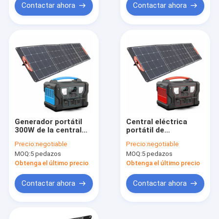
LCD
Contactar ahora
Contactar ahora
Generador portátil
Central eléctrica
300W de la central
portátil de
eléctrica 1000W a la
300W/500W/700W/1000W
Precio:
negotiable
Precio:
negotiable
exhibición del LCD
generador de carga
MOQ:
5 pedazos
MOQ:
5 pedazos
del panel solar de la
rápida -10~40 ℃
UL Li-Ion Home
rango de
Obtenga el último precio
Obtenga el último precio
Backup Battery With
temperatura de
descarga
Contactar ahora
Contactar ahora