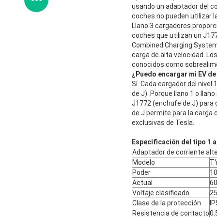
usando un adaptador del co
coches no pueden utilizar la
Llano 3 cargadores proporc
coches que utilizan un J177
Combined Charging System (
carga de alta velocidad. Lo
conocidos como sobrealimen
¿Puedo encargar mi EV de
Sí. Cada cargador del nivel
de J). Porque llano 1 o lla
J1772 (enchufe de J) para c
de J permite para la carga
exclusivas de Tesla.
Especificación del tipo 1 
Adaptador de corriente al
Modelo
T
Poder
1
Actual
6
Voltaje clasificado
2
Clase de la protección
IP
Resistencia de contacto
0