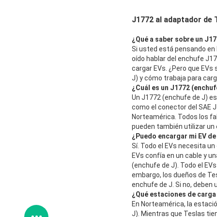
J1772 al adaptador de 
¿Qué a saber sobre un J17
Si usted está pensando en 
oído hablar del enchufe J1
cargar EVs. ¿Pero que EVs s
J) y cómo trabaja para carg
¿Cuál es un J1772 (enchuf
Un J1772 (enchufe de J) es
como el conector del SAE J17
Norteamérica. Todos los fab
pueden también utilizar un
¿Puedo encargar mi EV de 
Sí. Todo el EVs necesita un
EVs confía en un cable y un
(enchufe de J). Todo el EVs
embargo, los dueños de Tesl
enchufe de J. Si no, deben u
¿Qué estaciones de carga 
En Norteamérica, la estación
J). Mientras que Teslas ti