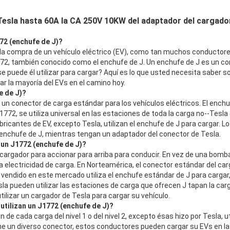
Tesla hasta 60A la CA 250V 10KW del adaptador del cargado
72 (enchufe de J)?
la compra de un vehículo eléctrico (EV), como tan muchos conductore
772, también conocido como el enchufe de J. Un enchufe de J es un con
e puede él utilizar para cargar? Aquí es lo que usted necesita saber 
ar la mayoría del EVs en el camino hoy.
e de J)?
 un conector de carga estándar para los vehículos eléctricos. El ench
72, se utiliza universal en las estaciones de toda la carga no--Tesla de
ricantes de EV, excepto Tesla, utilizan el enchufe de J para cargar. 
 enchufe de J, mientras tengan un adaptador del conector de Tesla.
un J1772 (enchufe de J)?
 cargador para accionar para arriba para conducir. En vez de una bomba
a electricidad de carga. En Norteamérica, el conector estándar del ca
 vendido en este mercado utiliza el enchufe estándar de J para cargar,
a pueden utilizar las estaciones de carga que ofrecen J tapan la car
tilizar un cargador de Tesla para cargar su vehículo.
utilizan un J1772 (enchufe de J)?
 de cada carga del nivel 1 o del nivel 2, excepto ésas hizo por Tesla, 
ene un diverso conector, estos conductores pueden cargar su EVs en l