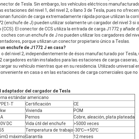
nector de Tesla. Sin embargo, los vehículos eléctricos manufacturado
s estaciones del nivel 1, del nivel 2, o llano 3 de Tesla, pues no ofrec
ionan función de carga extremadamente rápida porque utilizan la corri
2 (enchufe de J) pueden utilizar solamente un cargador del nivel 3 si
CCS). El conector de CCS utiliza la entrada de carga J1772 y añade d
s coches con un enchufe de J no pueden utilizar los cargadores del niv
tadores, porque utilizan un conector propietario único a Teslas.
 un enchufe de J1772 J en casa?
 1 o del nivel 2, independientemente de ésos manufacturado por Tesla,
no 2 cargadores están instalados para las estaciones de carga caseras,
argar su vehículo mientras que en su residencia. Utilizado universal 
 conveniente en casa o en las estaciones de carga comerciales que no
al adaptador del cargador de Tesla
terna estándar americano
YPE1-T
Certificación
CE
0kw
Vivienda
POM
0A
Pernos
Cobre, aleación, plata plateada
50V DC
Vida útil del enchufe
>5000 veces
55
Temperatura de trabajo
-30℃~+50℃
.5mΩ máximo
Garantía
12 meses