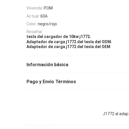
Vivienda:
POM
Actual:
60A
Color:
negro/rojo
Resaltar:
,
tesla del cargador de 10kw j1772
,
Adaptador de carga j1772 del tesla del ODM
Adaptador de carga j1772 del tesla del OEM
Información básica
Pago y Envío Términos
J1772 al adap